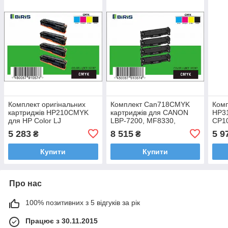
Комплект оригінальних
Комплект Can718CMYK
Комп
картриджів HP210CMYK
картриджів для CANON
HP3
для HP Color LJ
LBP-7200, MF8330,
CP1
M276n/M251 Чорний,
MF835 Чорний,
Блак
5 283
8 515
5 9
₴
₴
Блакитний, Пурпуровий,
Блакитний, Пурпуровий,
Жов
Жовтий Biris
Жовтий
Купити
Купити
Про нас
100% позитивних з 5 відгуків за рік
Працює з 30.11.2015