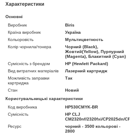
Характеристики
Основні
Виробник
Biris
Країна виробник
Україна
Кольоровість
Мультицветность
Колір чорнила/тонера
Чорний (Black),
Жовтий(Yellow), Пурпурний
(Magenta), Блакитний (Cyan)
Сумісність з брендом
HP (Hewlett Packard)
Вид витратних матеріалів
Лазерний картридж
Можливість заправки
Так
картриджа
Стан
Новий
Користувальницькі характеристики
Код виробника
HP530CMYK-BR
Сумісність
HP CLJ
CM2320nf/2320fxi/CP2025dn/CP2
Ресурс
чорний - 3500 кольорові -
2800