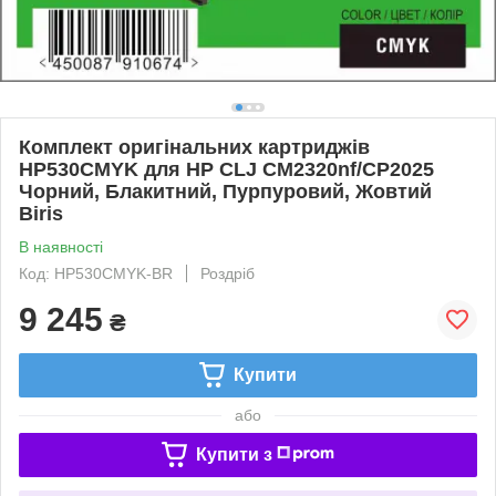
Комплект оригінальних картриджів
HP530CMYK для HP CLJ CM2320nf/CP2025
Чорний, Блакитний, Пурпуровий, Жовтий
Biris
В наявності
Код: HP530CMYK-BR
Роздріб
9 245
₴
Купити
або
Купити з