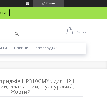
Кошик
ити
8
Кошик
КАТИ
НОВИНИ
РОЗПРОДАЖ
триджів HP310CMYK для HP LJ
ий, Блакитний, Пурпуровий,
Жовтий