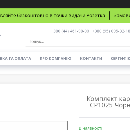
вляйте безкоштовно в точки видачи Розетка
Замов
+380 (44) 461-98-00
+380 (95) 095-32-1
A
ВКА ТА ОПЛАТА
ПРО КОМПАНІЮ
КОНТАКТИ
СЕРТИФІ
Комплект кар
CP1025 Чорн
В наявності