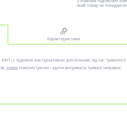
У компанії підключені ел
який товар не покидаючи 
Характеристики
 БФП і є чудовою альтернативою для економії під час тривалого 
сів,
нових
комплектуючих і здатні витримати тривалі заправки.