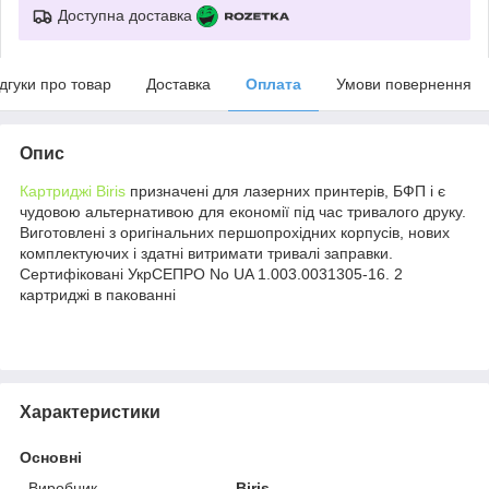
Доступна доставка
ідгуки про товар
Доставка
Оплата
Умови повернення
Опис
Картриджі Biris
призначені для лазерних принтерів, БФП і є
чудовою альтернативою для економії під час тривалого друку.
Виготовлені з оригінальних першопрохідних корпусів, нових
комплектуючих і здатні витримати тривалі заправки.
Сертифіковані УкрСЕПРО No UA 1.003.0031305-16. 2
картриджі в пакованні
Характеристики
Основні
Виробник
Biris