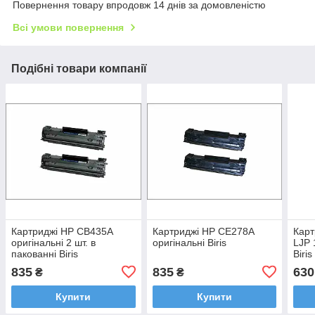
Повернення товару впродовж 14 днів за домовленістю
Всі умови повернення
Подібні товари компанії
Картриджі HP CB435A
Картриджі HP CE278A
Карт
оригінальні 2 шт. в
оригінальні Biris
LJP 
пакованні Biris
Biris
835
835
630
₴
₴
Купити
Купити