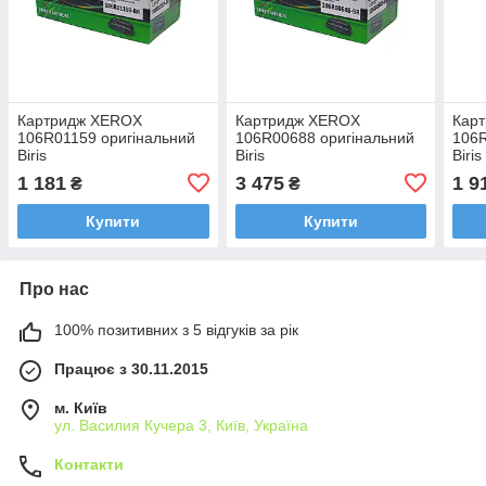
Картридж XEROX
Картридж XEROX
Кар
106R01159 оригінальний
106R00688 оригінальний
106R
Biris
Biris
Biris
1 181
3 475
1 9
₴
₴
Купити
Купити
Про нас
100% позитивних з 5 відгуків за рік
Працює з 30.11.2015
м. Київ
ул. Василия Кучера 3, Київ, Україна
Контакти