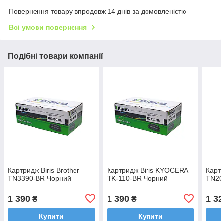
Повернення товару впродовж 14 днів за домовленістю
Всі умови повернення
Подібні товари компанії
Картридж Biris Brother
Картридж Biris KYOCERA
Карт
TN3390-BR Чорний
TK-110-BR Чорний
TN2
1 390
1 390
1 3
₴
₴
Купити
Купити