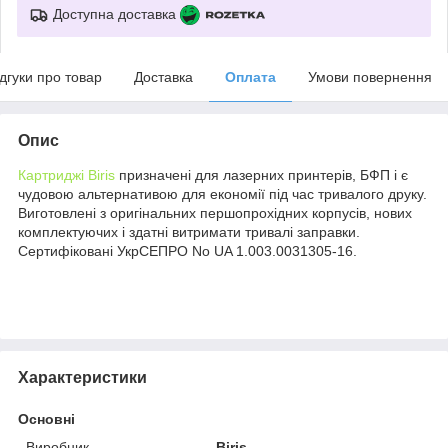
Доступна доставка
ідгуки про товар
Доставка
Оплата
Умови повернення
Опис
Картриджі Biris
призначені для лазерних принтерів, БФП і є
чудовою альтернативою для економії під час тривалого друку.
Виготовлені з оригінальних першопрохідних корпусів, нових
комплектуючих і здатні витримати тривалі заправки.
Сертифіковані УкрСЕПРО No UA 1.003.0031305-16.
Характеристики
Основні
Виробник
Biris