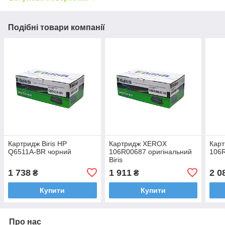
Подібні товари компанії
Картридж Biris HP
Картридж XEROX
Карт
Q6511A-BR чорний
106R00687 оригінальний
106
Biris
1 738
1 911
2 0
₴
₴
Купити
Купити
Про нас