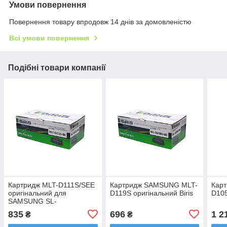
Умови повернення
Повернення товару впродовж 14 днів за домовленістю
Всі умови повернення
Подібні товари компанії
Картридж MLT-D111S/SEE
Картридж SAMSUNG MLT-
Кар
оригінальний для
D119S оригінальний Biris
D105
SAMSUNG SL-
M2020/2020W/2070/2070W/2070FW
835
696
1 2
₴
₴
без чипа Biris