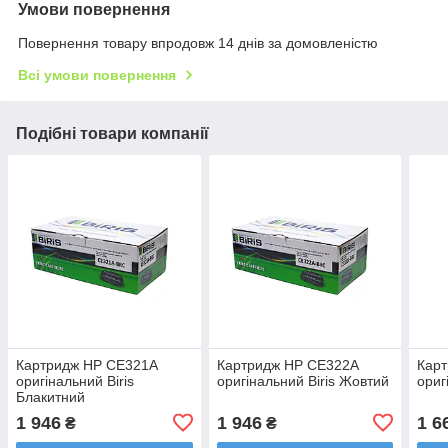
Умови повернення
Повернення товару впродовж 14 днів за домовленістю
Всі умови повернення
Подібні товари компанії
Картридж HP CE321A
Картридж HP CE322A
Кар
оригінальний Biris
оригінальний Biris Жовтий
ориг
Блакитний
1 946
1 946
1 6
₴
₴