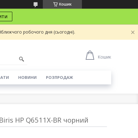
Кошик
ити
йближчого робочого дня (сьогодні).
8
Кошик
КАТИ
НОВИНИ
РОЗПРОДАЖ
Biris HP Q6511X-BR чорний