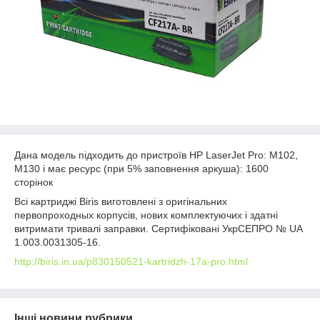
Дана модель підходить до пристроїв HP LaserJet Pro: M102,
M130 і має ресурс (при 5% заповнення аркуша): 1600
сторінок
Всі картриджі Biris виготовлені з оригінальних
первопроходных корпусів, нових комплектуючих і здатні
витримати тривалі заправки. Сертифіковані УкрСЕПРО № UA
1.003.0031305-16.
http://biris.in.ua/p830150521-kartridzh-17a-pro.html
Інші новини рубрики